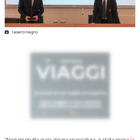
rasero negro
“Non mi risulta ci sia alcuna spaccatura, è stata presa
la