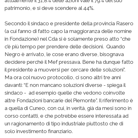
attualmente il 31,8% delle azioni vale il 79% del suo
patrimonio, e si deve scendere al 44%.
Secondo il sindaco e presidente della provincia Rasero
(a cui fanno di fatto capo la maggioranza delle nomine
in Fondazione) nel Cda si è solamente preso atto “che
c’è più tempo per prendere delle decisioni. Quando
Negro è arrivato, le cose erano diverse, bisognava
decidere perché il Mef pressava. Bene ha dunque fatto
il presidente a muoversi per cercare delle soluzioni”.
Ma ora col nuovo protocollo, ci sono altri tre anni
davanti: “E non mancano soluzioni diverse - spiega il
sindaco - ad esempio quelle che vedono coinvolte
altre Fondazioni bancarie del Piemonte”. Il riferimento è
a quella di Cuneo, con cui, in verità, già da mesi sono in
corso contatti, e che potrebbe essere interessata ad
un ragionamento di tipo industriale piuttosto che di
solo investimento finanziario.