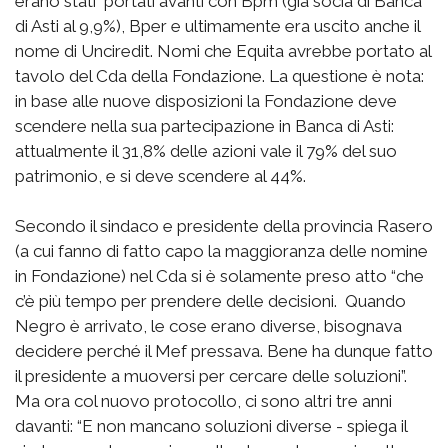
erano stati portati avanti con Bpm (già socia di Banca
di Asti al 9,9%), Bper e ultimamente era uscito anche il
nome di Unciredit. Nomi che Equita avrebbe portato al
tavolo del Cda della Fondazione. La questione è nota:
in base alle nuove disposizioni la Fondazione deve
scendere nella sua partecipazione in Banca di Asti:
attualmente il 31,8% delle azioni vale il 79% del suo
patrimonio, e si deve scendere al 44%.
Secondo il sindaco e presidente della provincia Rasero
(a cui fanno di fatto capo la maggioranza delle nomine
in Fondazione) nel Cda si è solamente preso atto “che
c’è più tempo per prendere delle decisioni. Quando
Negro è arrivato, le cose erano diverse, bisognava
decidere perché il Mef pressava. Bene ha dunque fatto
il presidente a muoversi per cercare delle soluzioni”.
Ma ora col nuovo protocollo, ci sono altri tre anni
davanti: “E non mancano soluzioni diverse - spiega il