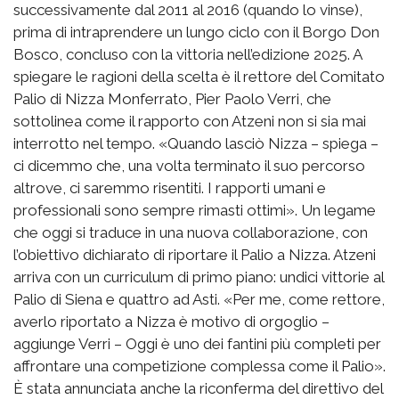
successivamente dal 2011 al 2016 (quando lo vinse),
prima di intraprendere un lungo ciclo con il Borgo Don
Bosco, concluso con la vittoria nell’edizione 2025. A
spiegare le ragioni della scelta è il rettore del Comitato
Palio di Nizza Monferrato, Pier Paolo Verri, che
sottolinea come il rapporto con Atzeni non si sia mai
interrotto nel tempo. «Quando lasciò Nizza – spiega –
ci dicemmo che, una volta terminato il suo percorso
altrove, ci saremmo risentiti. I rapporti umani e
professionali sono sempre rimasti ottimi». Un legame
che oggi si traduce in una nuova collaborazione, con
l’obiettivo dichiarato di riportare il Palio a Nizza. Atzeni
arriva con un curriculum di primo piano: undici vittorie al
Palio di Siena e quattro ad Asti. «Per me, come rettore,
averlo riportato a Nizza è motivo di orgoglio –
aggiunge Verri – Oggi è uno dei fantini più completi per
affrontare una competizione complessa come il Palio».
È stata annunciata anche la riconferma del direttivo del