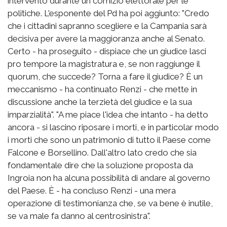
intervento durante un comizio elettorale per le
politiche. L'esponente del Pd ha poi aggiunto: "Credo
che i cittadini sapranno scegliere e la Campania sarà
decisiva per avere la maggioranza anche al Senato.
Certo - ha proseguito - dispiace che un giudice lasci
pro tempore la magistratura e, se non raggiunge il
quorum, che succede? Torna a fare il giudice? È un
meccanismo - ha continuato Renzi - che mette in
discussione anche la terzietà del giudice e la sua
imparzialità". "A me piace l'idea che intanto - ha detto
ancora - si lascino riposare i morti, e in particolar modo
i morti che sono un patrimonio di tutto il Paese come
Falcone e Borsellino. Dall'altro lato credo che sia
fondamentale dire che la soluzione proposta da
Ingroia non ha alcuna possibilità di andare al governo
del Paese. È - ha concluso Renzi - una mera
operazione di testimonianza che, se va bene è inutile,
se va male fa danno al centrosinistra".