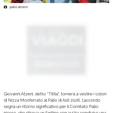
palio atzeni
Giovanni Atzeni, detto “Tittia”, tornerà a vestire i colori
di Nizza Monferrato al Palio di Asti 2026. L’accordo
segna un ritorno significativo per il Comitato Palio
nicese, che ritrova un fantino con cui ha condiviso una