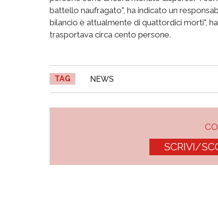
battello naufragato", ha indicato un responsa
bilancio è attualmente di quattordici morti", ha
trasportava circa cento persone.
TAG
NEWS
C
SCRIVI/SC