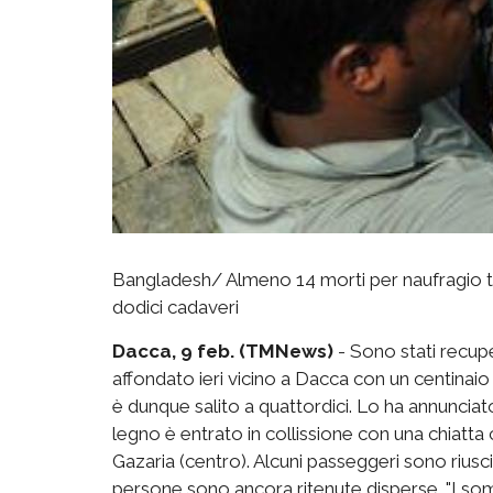
Bangladesh/ Almeno 14 morti per naufragio tr
dodici cadaveri
Dacca, 9 feb. (TMNews)
- Sono stati recupe
affondato ieri vicino a Dacca con un centinaio
è dunque salito a quattordici. Lo ha annunciato
legno è entrato in collissione con una chiatta c
Gazaria (centro). Alcuni passeggeri sono riusci
persone sono ancora ritenute disperse. "I som