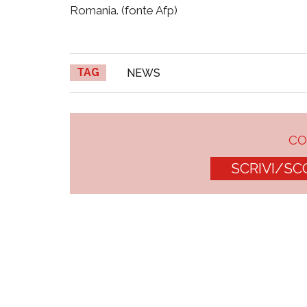
Romania. (fonte Afp)
TAG
NEWS
C
SCRIVI/SC