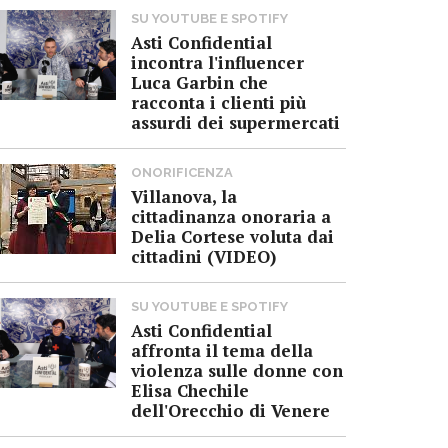
SU YOUTUBE E SPOTIFY
Asti Confidential
incontra l'influencer
Luca Garbin che
racconta i clienti più
assurdi dei supermercati
ONORIFICENZA
Villanova, la
cittadinanza onoraria a
Delia Cortese voluta dai
cittadini (VIDEO)
SU YOUTUBE E SPOTIFY
Asti Confidential
affronta il tema della
violenza sulle donne con
Elisa Chechile
dell'Orecchio di Venere