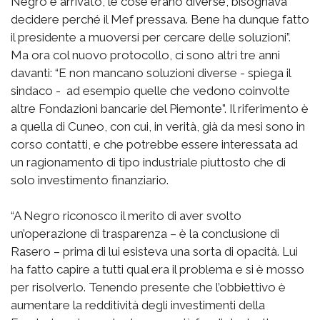
Negro è arrivato, le cose erano diverse, bisognava
decidere perché il Mef pressava. Bene ha dunque fatto
il presidente a muoversi per cercare delle soluzioni”.
Ma ora col nuovo protocollo, ci sono altri tre anni
davanti: “E non mancano soluzioni diverse - spiega il
sindaco - ad esempio quelle che vedono coinvolte
altre Fondazioni bancarie del Piemonte”. Il riferimento è
a quella di Cuneo, con cui, in verità, già da mesi sono in
corso contatti, e che potrebbe essere interessata ad
un ragionamento di tipo industriale piuttosto che di
solo investimento finanziario.
“A Negro riconosco il merito di aver svolto
un’operazione di trasparenza – è la conclusione di
Rasero – prima di lui esisteva una sorta di opacità. Lui
ha fatto capire a tutti qual era il problema e si è mosso
per risolverlo. Tenendo presente che l’obbiettivo è
aumentare la redditività degli investimenti della