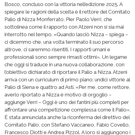
Bosco, concluso con la vittoria nell’edizione 2025. A
spiegare le ragioni della scelta è il rettore del Comitato
Palio di Nizza Monferrato, Pier Paolo Verri, che
sottolinea come il rapporto con Atzeni non si sia mai
interrotto nel tempo. «Quando lasciò Nizza – spiega –
ci dicemmo che, una volta terminato il suo percorso
altrove, ci saremmo risentiti. I rapporti umani e
professionali sono sempre rimasti ottimi». Un legame
che oggi si traduce in una nuova collaborazione, con
l’obiettivo dichiarato di riportare il Palio a Nizza. Atzeni
arriva con un curriculum di primo piano: undici vittorie al
Palio di Siena e quattro ad Asti. «Per me, come rettore,
averlo riportato a Nizza è motivo di orgoglio –
aggiunge Verri – Oggi è uno dei fantini più completi per
affrontare una competizione complessa come il Palio».
È stata annunciata anche la riconferma del direttivo del
Comitato Palio, con Stefano Vaccaneo, Fabio Covello,
Francesco Diotti e Andrea Pizzol. A loro si aggiungono i