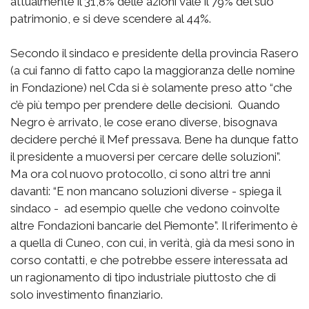
attualmente il 31,8% delle azioni vale il 79% del suo
patrimonio, e si deve scendere al 44%.
Secondo il sindaco e presidente della provincia Rasero
(a cui fanno di fatto capo la maggioranza delle nomine
in Fondazione) nel Cda si è solamente preso atto “che
c’è più tempo per prendere delle decisioni. Quando
Negro è arrivato, le cose erano diverse, bisognava
decidere perché il Mef pressava. Bene ha dunque fatto
il presidente a muoversi per cercare delle soluzioni”.
Ma ora col nuovo protocollo, ci sono altri tre anni
davanti: “E non mancano soluzioni diverse - spiega il
sindaco - ad esempio quelle che vedono coinvolte
altre Fondazioni bancarie del Piemonte”. Il riferimento è
a quella di Cuneo, con cui, in verità, già da mesi sono in
corso contatti, e che potrebbe essere interessata ad
un ragionamento di tipo industriale piuttosto che di
solo investimento finanziario.