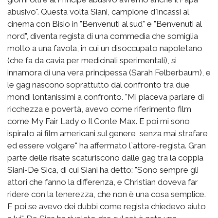
abusivo". Questa volta Siani, campione d`incassi al
cinema con Bisio in "Benvenuti al sud" e "Benvenuti al
nord", diventa regista di una commedia che somiglia
molto a una favola, in cui un disoccupato napoletano
(che fa da cavia per medicinali sperimentali), si
innamora di una vera principessa (Sarah Felberbaum), e
le gag nascono soprattutto dal confronto tra due
mondi lontanissimi a confronto. "Mi piaceva parlare di
ricchezza e povertà, avevo come riferimento film
come My Fair Lady o Il Conte Max. E poi mi sono
ispirato ai film americani sul genere, senza mai strafare
ed essere volgare" ha affermato l`attore-regista. Gran
parte delle risate scaturiscono dalle gag tra la coppia
Siani-De Sica, di cui Siani ha detto: "Sono sempre gli
attori che fanno la differenza, e Christian doveva far
ridere con la tenerezza, che non è una cosa semplice.
E poi se avevo dei dubbi come regista chiedevo aiuto