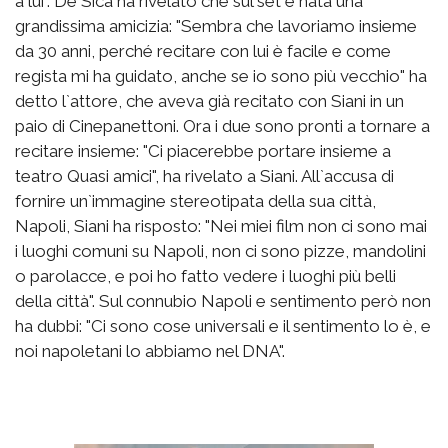
a lui". De Sica ha rivelato che sul set è nata una
grandissima amicizia: "Sembra che lavoriamo insieme
da 30 anni, perché recitare con lui è facile e come
regista mi ha guidato, anche se io sono più vecchio" ha
detto l`attore, che aveva già recitato con Siani in un
paio di Cinepanettoni. Ora i due sono pronti a tornare a
recitare insieme: "Ci piacerebbe portare insieme a
teatro Quasi amici", ha rivelato a Siani. All`accusa di
fornire un`immagine stereotipata della sua città,
Napoli, Siani ha risposto: "Nei miei film non ci sono mai
i luoghi comuni su Napoli, non ci sono pizze, mandolini
o parolacce, e poi ho fatto vedere i luoghi più belli
della città". Sul connubio Napoli e sentimento però non
ha dubbi: "Ci sono cose universali e il sentimento lo è, e
noi napoletani lo abbiamo nel DNA".