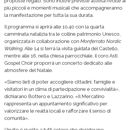
proposte regalo. Sono inoltre previste attività rivolte ai
più piccoli e momenti musicali che accompagneranno
la manifestazione per tutta la sua durata.
Il programma si aprirà alle 10.40 con la quarta
camminata natalizia tra le colline patrimonio Unesco,
organizzata in collaborazione con
Monferrato Nordic
Walking
. Alle 14 si terrà la visita guidata del Castello,
mentre alle 16, nella chiesa parrocchiale, il coro Asti
Gospel Choir proporrà un concerto dedicato alle
atmosfere del Natale.
«Siamo lieti di poter accogliere cittadini, famiglie e
visitatori in un clima di partecipazione e convivialità»,
dichiarano Bottero e Lazzarino. «Il Mercatino
rappresenta un appuntamento significativo per
valorizzare le realtà locali e rafforzare il senso di
comunità».
L’invito è rivolto a tutti coloro che desiderano