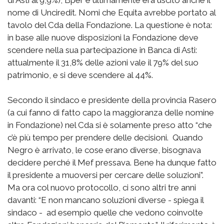
di Asti al 9,9%), Bper e ultimamente era uscito anche il
nome di Unciredit. Nomi che Equita avrebbe portato al
tavolo del Cda della Fondazione. La questione è nota:
in base alle nuove disposizioni la Fondazione deve
scendere nella sua partecipazione in Banca di Asti:
attualmente il 31,8% delle azioni vale il 79% del suo
patrimonio, e si deve scendere al 44%.
Secondo il sindaco e presidente della provincia Rasero
(a cui fanno di fatto capo la maggioranza delle nomine
in Fondazione) nel Cda si è solamente preso atto “che
c’è più tempo per prendere delle decisioni. Quando
Negro è arrivato, le cose erano diverse, bisognava
decidere perché il Mef pressava. Bene ha dunque fatto
il presidente a muoversi per cercare delle soluzioni”.
Ma ora col nuovo protocollo, ci sono altri tre anni
davanti: “E non mancano soluzioni diverse - spiega il
sindaco - ad esempio quelle che vedono coinvolte