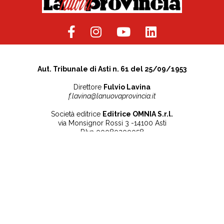
Aut. Tribunale di Asti n. 61 del 25/09/1953
Direttore
Fulvio Lavina
f.lavina@lanuovaprovincia.it
Società editrice
Editrice OMNIA S.r.l.
via Monsignor Rossi 3 -14100 Asti
P.Iva 00080200058
Contatti
Note legali
Tel:
+39 0141 532186
Privacy Policy
info@lanuovaprovincia.it
Cookie Policy
segreteria@lanuovaprovincia.it
Dichiarazione di