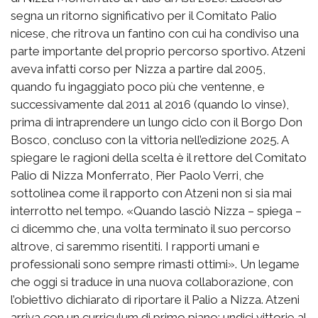
segna un ritorno significativo per il Comitato Palio
nicese, che ritrova un fantino con cui ha condiviso una
parte importante del proprio percorso sportivo. Atzeni
aveva infatti corso per Nizza a partire dal 2005,
quando fu ingaggiato poco più che ventenne, e
successivamente dal 2011 al 2016 (quando lo vinse),
prima di intraprendere un lungo ciclo con il Borgo Don
Bosco, concluso con la vittoria nell’edizione 2025. A
spiegare le ragioni della scelta è il rettore del Comitato
Palio di Nizza Monferrato, Pier Paolo Verri, che
sottolinea come il rapporto con Atzeni non si sia mai
interrotto nel tempo. «Quando lasciò Nizza – spiega –
ci dicemmo che, una volta terminato il suo percorso
altrove, ci saremmo risentiti. I rapporti umani e
professionali sono sempre rimasti ottimi». Un legame
che oggi si traduce in una nuova collaborazione, con
l’obiettivo dichiarato di riportare il Palio a Nizza. Atzeni
arriva con un curriculum di primo piano: undici vittorie al