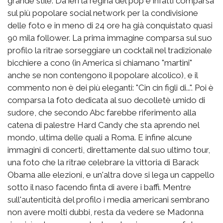
grande stile. Da ieri la regina del pop è infatti comparsa
sul più popolare social network per la condivisione
delle foto e in meno di 24 ore ha già conquistato quasi
90 mila follower. La prima immagine comparsa sul suo
profilo la ritrae sorseggiare un cocktail nel tradizionale
bicchiere a cono (in America si chiamano "martini"
anche se non contengono il popolare alcolico), e il
commento non è dei più eleganti: "Cin cin figli di...". Poi è
comparsa la foto dedicata al suo decolletè umido di
sudore, che secondo Abc farebbe riferimento alla
catena di palestre Hard Candy che sta aprendo nel
mondo, ultima delle quali a Roma. E infine alcune
immagini di concerti, direttamente dal suo ultimo tour,
una foto che la ritrae celebrare la vittoria di Barack
Obama alle elezioni, e un'altra dove si lega un cappello
sotto il naso facendo finta di avere i baffi. Mentre
sull'autenticità del profilo i media americani sembrano
non avere molti dubbi, resta da vedere se Madonna