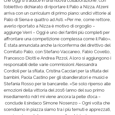
che oggi si traduce in una nuova collaborazione, con
l’obiettivo dichiarato di riportare il Palio a Nizza. Atzeni
arriva con un curriculum di primo piano: undici vittorie al
Palio di Siena e quattro ad Asti. «Per me, come rettore,
averlo riportato a Nizza è motivo di orgoglio –
aggiunge Verri – Oggi è uno dei fantini più completi per
affrontare una competizione complessa come il Palio».
È stata annunciata anche la riconferma del direttivo del
Comitato Palio, con Stefano Vaccaneo, Fabio Covello,
Francesco Diotti e Andrea Pizzol. A loro si aggiungono i
responsabili delle varie commissioni: Alessandra
Cordioli per la sfilata, Cristina Cacciari per la sfilata dei
bambini, Paola Castino per gli sbandieratori e musici e
Stefania Rosso per le bancarelle. «Se solo ripenso alle
emozioni della vittoria del 2016 (anno del suo primo
insediamento ndr) mi viene ancora la pelle d’oca –
conclude il sindaco Simone Nosenzo – Ogni volta che
scendiamo in piazza siamo tra i più temuti e apprezzati,