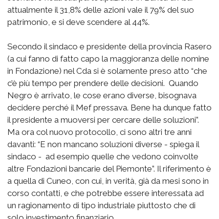
attualmente il 31,8% delle azioni vale il 79% del suo
patrimonio, e si deve scendere al 44%.
Secondo il sindaco e presidente della provincia Rasero
(a cui fanno di fatto capo la maggioranza delle nomine
in Fondazione) nel Cda si è solamente preso atto “che
c’è più tempo per prendere delle decisioni. Quando
Negro è arrivato, le cose erano diverse, bisognava
decidere perché il Mef pressava. Bene ha dunque fatto
il presidente a muoversi per cercare delle soluzioni”.
Ma ora col nuovo protocollo, ci sono altri tre anni
davanti: “E non mancano soluzioni diverse - spiega il
sindaco - ad esempio quelle che vedono coinvolte
altre Fondazioni bancarie del Piemonte”. Il riferimento è
a quella di Cuneo, con cui, in verità, già da mesi sono in
corso contatti, e che potrebbe essere interessata ad
un ragionamento di tipo industriale piuttosto che di
solo investimento finanziario.