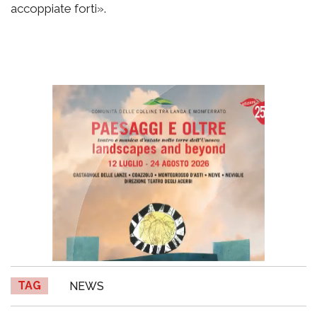
accoppiate forti».
TAG
NEWS