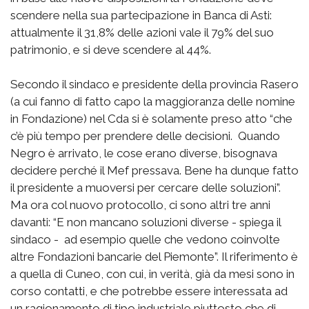
scendere nella sua partecipazione in Banca di Asti:
attualmente il 31,8% delle azioni vale il 79% del suo
patrimonio, e si deve scendere al 44%.
Secondo il sindaco e presidente della provincia Rasero
(a cui fanno di fatto capo la maggioranza delle nomine
in Fondazione) nel Cda si è solamente preso atto “che
c’è più tempo per prendere delle decisioni. Quando
Negro è arrivato, le cose erano diverse, bisognava
decidere perché il Mef pressava. Bene ha dunque fatto
il presidente a muoversi per cercare delle soluzioni”.
Ma ora col nuovo protocollo, ci sono altri tre anni
davanti: “E non mancano soluzioni diverse - spiega il
sindaco - ad esempio quelle che vedono coinvolte
altre Fondazioni bancarie del Piemonte”. Il riferimento è
a quella di Cuneo, con cui, in verità, già da mesi sono in
corso contatti, e che potrebbe essere interessata ad
un ragionamento di tipo industriale piuttosto che di