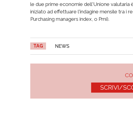
le due prime economie dell'Unione valutaria è 
iniziato ad effettuare l'indagine mensile tra i 
Purchasing managers index, o Pmi).
TAG
NEWS
C
SCRIVI/SC