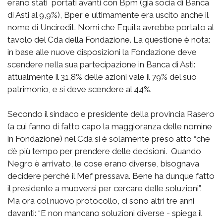
erano stati portati avanti con Bpm (già socia di Banca
di Asti al 9,9%), Bper e ultimamente era uscito anche il
nome di Unciredit. Nomi che Equita avrebbe portato al
tavolo del Cda della Fondazione. La questione è nota:
in base alle nuove disposizioni la Fondazione deve
scendere nella sua partecipazione in Banca di Asti:
attualmente il 31,8% delle azioni vale il 79% del suo
patrimonio, e si deve scendere al 44%.
Secondo il sindaco e presidente della provincia Rasero
(a cui fanno di fatto capo la maggioranza delle nomine
in Fondazione) nel Cda si è solamente preso atto “che
c’è più tempo per prendere delle decisioni. Quando
Negro è arrivato, le cose erano diverse, bisognava
decidere perché il Mef pressava. Bene ha dunque fatto
il presidente a muoversi per cercare delle soluzioni”.
Ma ora col nuovo protocollo, ci sono altri tre anni
davanti: “E non mancano soluzioni diverse - spiega il