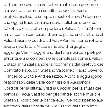
ci dicemmo che, una volta terminato il suo percorso
altrove, ci saremmo risentiti. I rapporti umani e
professionali sono sempre rimasti ottimi». Un legame
che oggi si traduce in una nuova collaborazione, con
l’obiettivo dichiarato di riportare il Palio a Nizza. Atzeni
arriva con un curriculum di primo piano: undici vittorie al
Palio di Siena e quattro ad Asti. «Per me, come rettore,
averlo riportato a Nizza è motivo di orgoglio –
aggiunge Verri – Oggi è uno dei fantini più completi per
affrontare una competizione complessa come il Palio».
È stata annunciata anche la riconferma del direttivo del
Comitato Palio, con Stefano Vaccaneo, Fabio Covello,
Francesco Diotti e Andrea Pizzol. A loro si aggiungono i
responsabili delle varie commissioni: Alessandra
Cordioli per la sfilata, Cristina Cacciari per la sfilata dei
bambini, Paola Castino per gli sbandieratori e musici e
Stefania Rosso per le bancarelle. «Se solo ripenso alle
emozioni della vittoria del 2016 (anno del suo primo