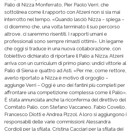
Palio di Nizza Monferrato, Pier Paolo Verri, che
sottolinea come il rapporto con Atzeni non si sia mai
interrotto nel tempo. «Quando lasciò Nizza – spiega –
ci dicemmo che, una volta terminato il suo percorso
altrove, ci saremmo risentiti. I rapporti umani e
professionali sono sempre rimasti ottimi». Un legame
che oggi si traduce in una nuova collaborazione, con
l’obiettivo dichiarato di riportare il Palio a Nizza. Atzeni
arriva con un curriculum di primo piano: undici vittorie al
Palio di Siena e quattro ad Asti. «Per me, come rettore,
averlo riportato a Nizza è motivo di orgoglio –
aggiunge Verri – Oggi è uno dei fantini più completi per
affrontare una competizione complessa come il Palio».
È stata annunciata anche la riconferma del direttivo del
Comitato Palio, con Stefano Vaccaneo, Fabio Covello,
Francesco Diotti e Andrea Pizzol. A loro si aggiungono i
responsabili delle varie commissioni: Alessandra
Cordioli per la sfilata, Cristina Cacciari per la sfilata dei