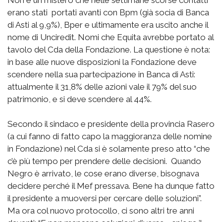
Non è un mistero che nelle settimane scorse contatti
erano stati portati avanti con Bpm (già socia di Banca
di Asti al 9,9%), Bper e ultimamente era uscito anche il
nome di Unciredit. Nomi che Equita avrebbe portato al
tavolo del Cda della Fondazione. La questione è nota:
in base alle nuove disposizioni la Fondazione deve
scendere nella sua partecipazione in Banca di Asti:
attualmente il 31,8% delle azioni vale il 79% del suo
patrimonio, e si deve scendere al 44%.
Secondo il sindaco e presidente della provincia Rasero
(a cui fanno di fatto capo la maggioranza delle nomine
in Fondazione) nel Cda si è solamente preso atto “che
c’è più tempo per prendere delle decisioni. Quando
Negro è arrivato, le cose erano diverse, bisognava
decidere perché il Mef pressava. Bene ha dunque fatto
il presidente a muoversi per cercare delle soluzioni”.
Ma ora col nuovo protocollo, ci sono altri tre anni