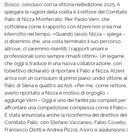
Bosco, concluso con la vittoria nell’edizione 2025. A
spiegare le ragioni della scelta è il rettore del Comitato
Palio di Nizza Monferrato, Pier Paolo Verri, che
sottolinea come il rapporto con Atzeni non si sia mai
interrotto nel tempo. «Quando lasciò Nizza – spiega –
ci dicemmo che, una volta terminato il suo percorso
altrove, ci saremmo risentiti. I rapporti umani e
professionali sono sempre rimasti ottimi». Un legame
che oggi si traduce in una nuova collaborazione, con
l’obiettivo dichiarato di riportare il Palio a Nizza. Atzeni
arriva con un curriculum di primo piano: undici vittorie al
Palio di Siena e quattro ad Asti. «Per me, come rettore,
averlo riportato a Nizza è motivo di orgoglio –
aggiunge Verri – Oggi è uno dei fantini più completi per
affrontare una competizione complessa come il Palio».
È stata annunciata anche la riconferma del direttivo del
Comitato Palio, con Stefano Vaccaneo, Fabio Covello,
Francesco Diotti e Andrea Pizzol. A loro si aggiungono i