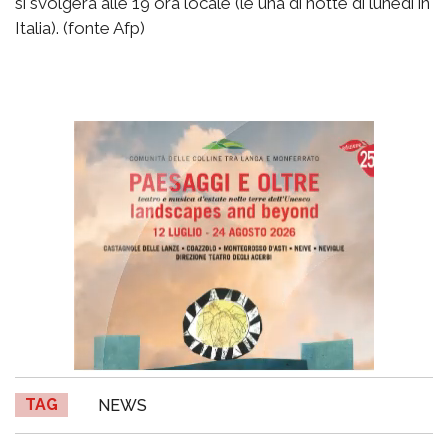
si svolgerà alle 19 ora locale (le una di notte di lunedì in
Italia). (fonte Afp)
TAG
NEWS