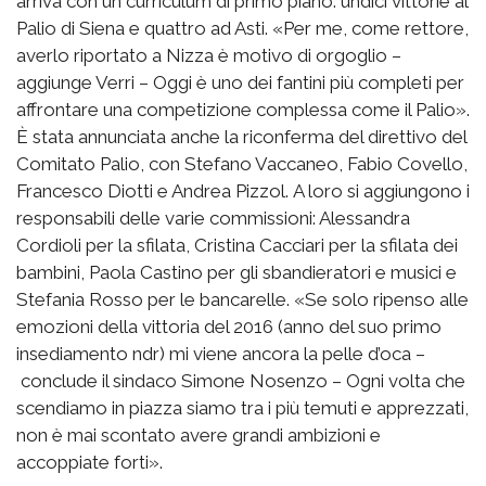
arriva con un curriculum di primo piano: undici vittorie al
Palio di Siena e quattro ad Asti. «Per me, come rettore,
averlo riportato a Nizza è motivo di orgoglio –
aggiunge Verri – Oggi è uno dei fantini più completi per
affrontare una competizione complessa come il Palio».
È stata annunciata anche la riconferma del direttivo del
Comitato Palio, con Stefano Vaccaneo, Fabio Covello,
Francesco Diotti e Andrea Pizzol. A loro si aggiungono i
responsabili delle varie commissioni: Alessandra
Cordioli per la sfilata, Cristina Cacciari per la sfilata dei
bambini, Paola Castino per gli sbandieratori e musici e
Stefania Rosso per le bancarelle. «Se solo ripenso alle
emozioni della vittoria del 2016 (anno del suo primo
insediamento ndr) mi viene ancora la pelle d’oca –
conclude il sindaco Simone Nosenzo – Ogni volta che
scendiamo in piazza siamo tra i più temuti e apprezzati,
non è mai scontato avere grandi ambizioni e
accoppiate forti».