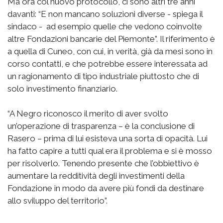
Ma ora col nuovo protocollo, ci sono altri tre anni
davanti: “E non mancano soluzioni diverse - spiega il
sindaco - ad esempio quelle che vedono coinvolte
altre Fondazioni bancarie del Piemonte”. Il riferimento è
a quella di Cuneo, con cui, in verità, già da mesi sono in
corso contatti, e che potrebbe essere interessata ad
un ragionamento di tipo industriale piuttosto che di
solo investimento finanziario.
“A Negro riconosco il merito di aver svolto
un’operazione di trasparenza – è la conclusione di
Rasero – prima di lui esisteva una sorta di opacità. Lui
ha fatto capire a tutti qual era il problema e si è mosso
per risolverlo. Tenendo presente che l’obbiettivo è
aumentare la redditività degli investimenti della
Fondazione in modo da avere più fondi da destinare
allo sviluppo del territorio”.