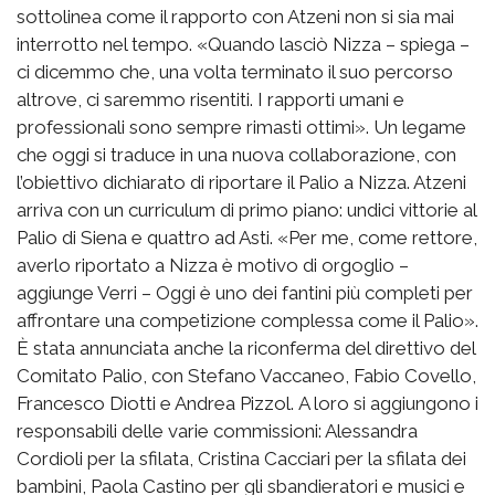
sottolinea come il rapporto con Atzeni non si sia mai
interrotto nel tempo. «Quando lasciò Nizza – spiega –
ci dicemmo che, una volta terminato il suo percorso
altrove, ci saremmo risentiti. I rapporti umani e
professionali sono sempre rimasti ottimi». Un legame
che oggi si traduce in una nuova collaborazione, con
l’obiettivo dichiarato di riportare il Palio a Nizza. Atzeni
arriva con un curriculum di primo piano: undici vittorie al
Palio di Siena e quattro ad Asti. «Per me, come rettore,
averlo riportato a Nizza è motivo di orgoglio –
aggiunge Verri – Oggi è uno dei fantini più completi per
affrontare una competizione complessa come il Palio».
È stata annunciata anche la riconferma del direttivo del
Comitato Palio, con Stefano Vaccaneo, Fabio Covello,
Francesco Diotti e Andrea Pizzol. A loro si aggiungono i
responsabili delle varie commissioni: Alessandra
Cordioli per la sfilata, Cristina Cacciari per la sfilata dei
bambini, Paola Castino per gli sbandieratori e musici e