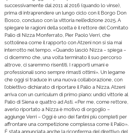
successivamente dal 2011 al 2016 (quando lo vinse),
prima di intraprendere un lungo ciclo con il Borgo Don
Bosco, concluso con la vittoria nell’edizione 2025. A
spiegare le ragioni della scelta è il rettore del Comitato
Palio di Nizza Monferrato, Pier Paolo Verri, che
sottolinea come il rapporto con Atzeni non si sia mai
interrotto nel tempo. «Quando lasciò Nizza – spiega –
ci dicemmo che, una volta terminato il suo percorso
altrove, ci saremmo risentiti. I rapporti umani e
professionali sono sempre rimasti ottimi». Un legame
che oggi si traduce in una nuova collaborazione, con
l’obiettivo dichiarato di riportare il Palio a Nizza. Atzeni
arriva con un curriculum di primo piano: undici vittorie al
Palio di Siena e quattro ad Asti. «Per me, come rettore,
averlo riportato a Nizza è motivo di orgoglio –
aggiunge Verri – Oggi è uno dei fantini più completi per
affrontare una competizione complessa come il Palio».
È stata annunciata anche la riconferma del direttivo del