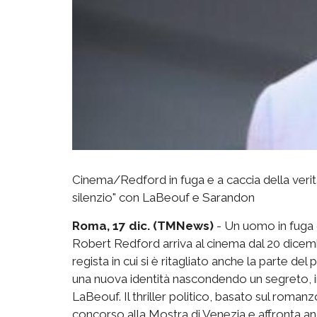
Cinema/Redford in fuga e a caccia della verità
silenzio" con LaBeouf e Sarandon
Roma, 17 dic. (TMNews)
- Un uomo in fuga d
Robert Redford arriva al cinema dal 20 dicembr
regista in cui si è ritagliato anche la parte de
una nuova identità nascondendo un segreto, in
LaBeouf. Il thriller politico, basato sul roman
concorso alla Mostra di Venezia e affronta anc