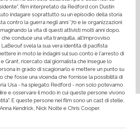
esidente", film interpretato da Redford con Dustin
oluto indagare soprattutto su un episodio della storia
 contro la guerra negli anni '70 e le organizzazioni
ginando la vita di questi attivisti molti anni dopo.
che conduce una vita tranquilla, all'improvviso
LaBeouf svela la sua vera identità di pacifista
ettere in moto le indagini sul suo conto è l'arresto di
Grant, ricercato dal giornalista che insegue lo
persona in grado di scagionarlo e mettere un punto su
 che fosse una vicenda che fornisse la possibilità di
toria Usa - ha spiegato Redford - non solo potevamo
re e osservare il modo in cui queste persone vivono
ità". E queste persone nel film sono un cast di stelle,
, Anna Kendrick, Nick Nolte e Chris Cooper.