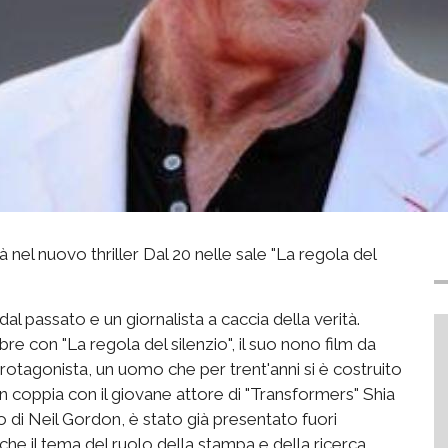
 nel nuovo thriller Dal 20 nelle sale "La regola del
al passato e un giornalista a caccia della verità.
e con "La regola del silenzio", il suo nono film da
l protagonista, un uomo che per trent'anni si è costruito
 coppia con il giovane attore di "Transformers" Shia
zo di Neil Gordon, è stato già presentato fuori
he il tema del ruolo della stampa e della ricerca