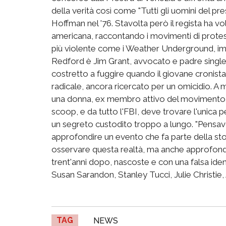
della verità così come "Tutti gli uomini del pr
Hoffman nel '76. Stavolta però il regista ha v
americana, raccontando i movimenti di protesta
più violente come i Weather Underground, imma
Redford è Jim Grant, avvocato e padre single 
costretto a fuggire quando il giovane cronista 
radicale, ancora ricercato per un omicidio. A m
una donna, ex membro attivo del movimento e 
scoop, e da tutto l'FBI, deve trovare l'unica 
un segreto custodito troppo a lungo. "Pensavo
approfondire un evento che fa parte della s
osservare questa realtà, ma anche approfondi
trent'anni dopo, nascoste e con una falsa ident
Susan Sarandon, Stanley Tucci, Julie Christie
TAG
NEWS