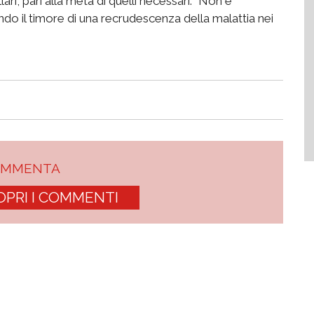
lari, pari alla metà di quelli necessari. "Non è
endo il timore di una recrudescenza della malattia nei
OMMENTA
OPRI I COMMENTI