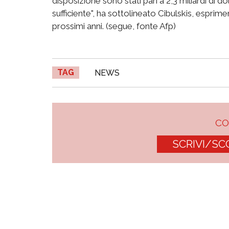
disposizione sono stati pari a 2,3 miliardi di dol
sufficiente", ha sottolineato Cibulskis, esprim
prossimi anni. (segue, fonte Afp)
TAG
NEWS
C
SCRIVI/SC