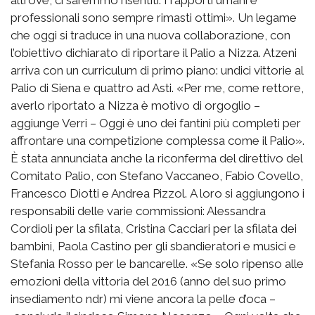
altrove, ci saremmo risentiti. I rapporti umani e
professionali sono sempre rimasti ottimi». Un legame
che oggi si traduce in una nuova collaborazione, con
l’obiettivo dichiarato di riportare il Palio a Nizza. Atzeni
arriva con un curriculum di primo piano: undici vittorie al
Palio di Siena e quattro ad Asti. «Per me, come rettore,
averlo riportato a Nizza è motivo di orgoglio –
aggiunge Verri – Oggi è uno dei fantini più completi per
affrontare una competizione complessa come il Palio».
È stata annunciata anche la riconferma del direttivo del
Comitato Palio, con Stefano Vaccaneo, Fabio Covello,
Francesco Diotti e Andrea Pizzol. A loro si aggiungono i
responsabili delle varie commissioni: Alessandra
Cordioli per la sfilata, Cristina Cacciari per la sfilata dei
bambini, Paola Castino per gli sbandieratori e musici e
Stefania Rosso per le bancarelle. «Se solo ripenso alle
emozioni della vittoria del 2016 (anno del suo primo
insediamento ndr) mi viene ancora la pelle d’oca –