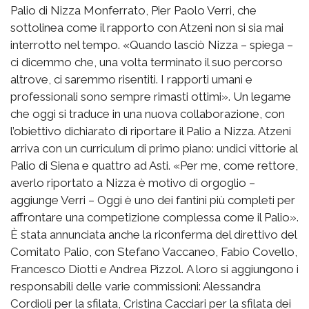
Palio di Nizza Monferrato, Pier Paolo Verri, che
sottolinea come il rapporto con Atzeni non si sia mai
interrotto nel tempo. «Quando lasciò Nizza – spiega –
ci dicemmo che, una volta terminato il suo percorso
altrove, ci saremmo risentiti. I rapporti umani e
professionali sono sempre rimasti ottimi». Un legame
che oggi si traduce in una nuova collaborazione, con
l’obiettivo dichiarato di riportare il Palio a Nizza. Atzeni
arriva con un curriculum di primo piano: undici vittorie al
Palio di Siena e quattro ad Asti. «Per me, come rettore,
averlo riportato a Nizza è motivo di orgoglio –
aggiunge Verri – Oggi è uno dei fantini più completi per
affrontare una competizione complessa come il Palio».
È stata annunciata anche la riconferma del direttivo del
Comitato Palio, con Stefano Vaccaneo, Fabio Covello,
Francesco Diotti e Andrea Pizzol. A loro si aggiungono i
responsabili delle varie commissioni: Alessandra
Cordioli per la sfilata, Cristina Cacciari per la sfilata dei