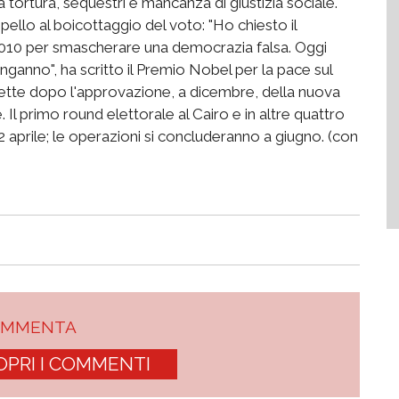
 tortura, sequestri e mancanza di giustizia sociale.
ello al boicottaggio del voto: "Ho chiesto il
 2010 per smascherare una democrazia falsa. Oggi
nganno", ha scritto il Premio Nobel per la pace sul
ndette dopo l'approvazione, a dicembre, della nuova
 Il primo round elettorale al Cairo e in altre quattro
2 aprile; le operazioni si concluderanno a giugno. (con
OMMENTA
OPRI I COMMENTI