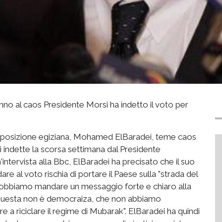
anno al caos Presidente Morsi ha indetto il voto per
'opposizione egiziana, Mohamed ElBaradei, teme caos
ni indette la scorsa settimana dal Presidente
ntervista alla Bbc, ElBaradei ha precisato che il suo
are al voto rischia di portare il Paese sulla "strada del
 "Dobbiamo mandare un messaggio forte e chiaro alla
he questa non è democraiza, che non abbiamo
e a riciclare il regime di Mubarak". ElBaradei ha quindi