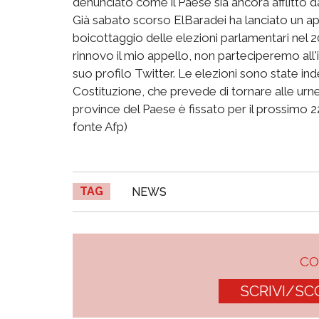
denunciato come il Paese sia ancora afflitto da
Già sabato scorso ElBaradei ha lanciato un app
boicottaggio delle elezioni parlamentari nel
rinnovo il mio appello, non parteciperemo all'i
suo profilo Twitter. Le elezioni sono state i
Costituzione, che prevede di tornare alle urne.
province del Paese è fissato per il prossimo 2
fonte Afp)
TAG
NEWS
C
SCRIVI/SC