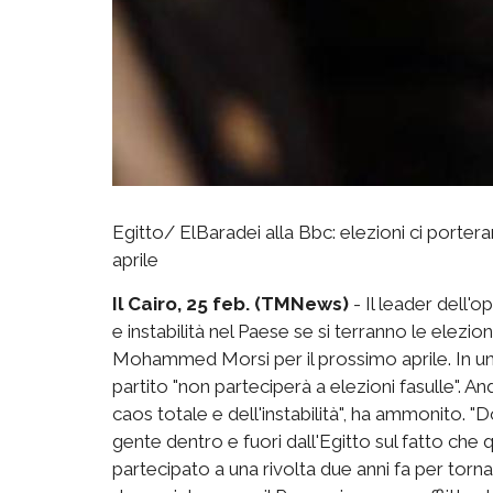
Egitto/ ElBaradei alla Bbc: elezioni ci porter
aprile
Il Cairo, 25 feb. (TMNews)
- Il leader dell
e instabilità nel Paese se si terranno le elezio
Mohammed Morsi per il prossimo aprile. In un'i
partito "non parteciperà a elezioni fasulle". And
caos totale e dell'instabilità", ha ammonito.
gente dentro e fuori dall'Egitto sul fatto c
partecipato a una rivolta due anni fa per tornar