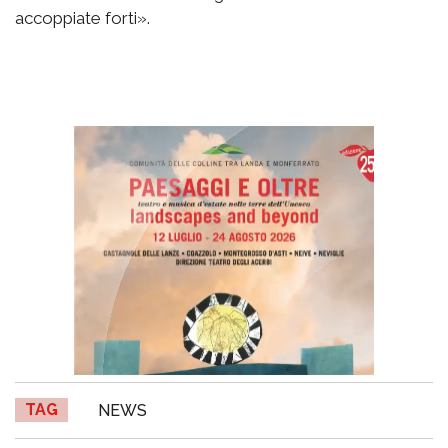
accoppiate forti».
TAG
NEWS