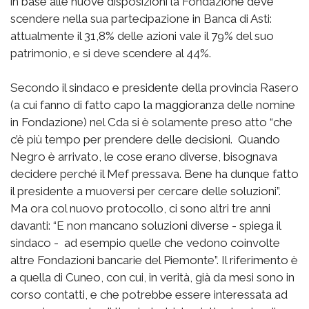
in base alle nuove disposizioni la Fondazione deve
scendere nella sua partecipazione in Banca di Asti:
attualmente il 31,8% delle azioni vale il 79% del suo
patrimonio, e si deve scendere al 44%.
Secondo il sindaco e presidente della provincia Rasero
(a cui fanno di fatto capo la maggioranza delle nomine
in Fondazione) nel Cda si è solamente preso atto “che
c’è più tempo per prendere delle decisioni. Quando
Negro è arrivato, le cose erano diverse, bisognava
decidere perché il Mef pressava. Bene ha dunque fatto
il presidente a muoversi per cercare delle soluzioni”.
Ma ora col nuovo protocollo, ci sono altri tre anni
davanti: “E non mancano soluzioni diverse - spiega il
sindaco - ad esempio quelle che vedono coinvolte
altre Fondazioni bancarie del Piemonte”. Il riferimento è
a quella di Cuneo, con cui, in verità, già da mesi sono in
corso contatti, e che potrebbe essere interessata ad