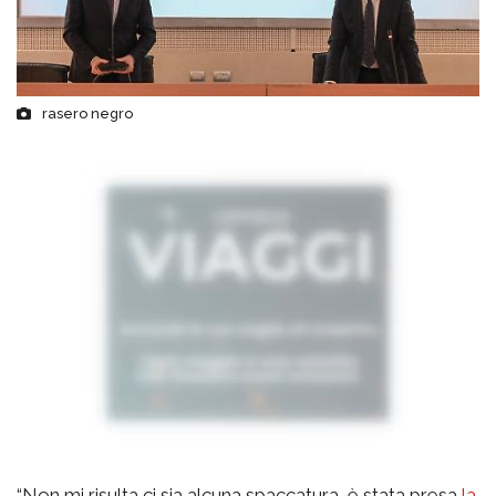
rasero negro
“Non mi risulta ci sia alcuna spaccatura, è stata presa
la