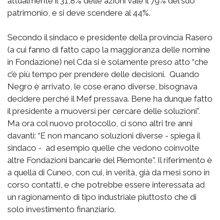
attualmente il 31,8% delle azioni vale il 79% del suo
patrimonio, e si deve scendere al 44%.
Secondo il sindaco e presidente della provincia Rasero
(a cui fanno di fatto capo la maggioranza delle nomine
in Fondazione) nel Cda si è solamente preso atto “che
c’è più tempo per prendere delle decisioni. Quando
Negro è arrivato, le cose erano diverse, bisognava
decidere perché il Mef pressava. Bene ha dunque fatto
il presidente a muoversi per cercare delle soluzioni”.
Ma ora col nuovo protocollo, ci sono altri tre anni
davanti: “E non mancano soluzioni diverse - spiega il
sindaco - ad esempio quelle che vedono coinvolte
altre Fondazioni bancarie del Piemonte”. Il riferimento è
a quella di Cuneo, con cui, in verità, già da mesi sono in
corso contatti, e che potrebbe essere interessata ad
un ragionamento di tipo industriale piuttosto che di
solo investimento finanziario.