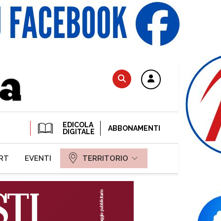
EDICOLA
ABBONAMENTI
DIGITALE
RT
EVENTI
TERRITORIO