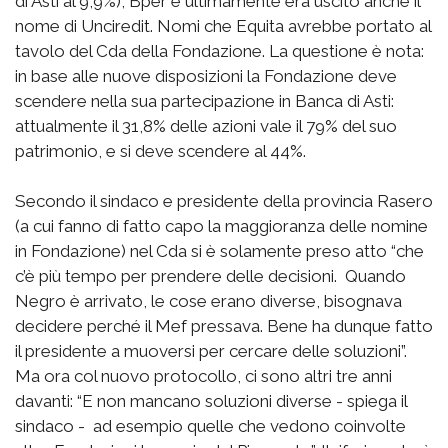
di Asti al 9,9%), Bper e ultimamente era uscito anche il
nome di Unciredit. Nomi che Equita avrebbe portato al
tavolo del Cda della Fondazione. La questione è nota:
in base alle nuove disposizioni la Fondazione deve
scendere nella sua partecipazione in Banca di Asti:
attualmente il 31,8% delle azioni vale il 79% del suo
patrimonio, e si deve scendere al 44%.
Secondo il sindaco e presidente della provincia Rasero
(a cui fanno di fatto capo la maggioranza delle nomine
in Fondazione) nel Cda si è solamente preso atto “che
c’è più tempo per prendere delle decisioni. Quando
Negro è arrivato, le cose erano diverse, bisognava
decidere perché il Mef pressava. Bene ha dunque fatto
il presidente a muoversi per cercare delle soluzioni”.
Ma ora col nuovo protocollo, ci sono altri tre anni
davanti: “E non mancano soluzioni diverse - spiega il
sindaco - ad esempio quelle che vedono coinvolte