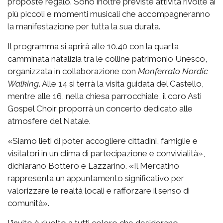
proposte regalo. Sono inoltre previste attività rivolte ai
più piccoli e momenti musicali che accompagneranno
la manifestazione per tutta la sua durata.
Il programma si aprirà alle 10.40 con la quarta
camminata natalizia tra le colline patrimonio Unesco,
organizzata in collaborazione con
Monferrato Nordic
Walking
. Alle 14 si terrà la visita guidata del Castello,
mentre alle 16, nella chiesa parrocchiale, il coro Asti
Gospel Choir proporrà un concerto dedicato alle
atmosfere del Natale.
«Siamo lieti di poter accogliere cittadini, famiglie e
visitatori in un clima di partecipazione e convivialità»,
dichiarano Bottero e Lazzarino. «Il Mercatino
rappresenta un appuntamento significativo per
valorizzare le realtà locali e rafforzare il senso di
comunità».
L’invito è rivolto a tutti coloro che desiderano