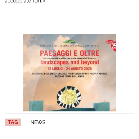
accoppiate forti».
TAG
NEWS