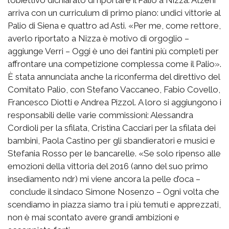
l’obiettivo dichiarato di riportare il Palio a Nizza. Atzeni
arriva con un curriculum di primo piano: undici vittorie al
Palio di Siena e quattro ad Asti. «Per me, come rettore,
averlo riportato a Nizza è motivo di orgoglio –
aggiunge Verri – Oggi è uno dei fantini più completi per
affrontare una competizione complessa come il Palio».
È stata annunciata anche la riconferma del direttivo del
Comitato Palio, con Stefano Vaccaneo, Fabio Covello,
Francesco Diotti e Andrea Pizzol. A loro si aggiungono i
responsabili delle varie commissioni: Alessandra
Cordioli per la sfilata, Cristina Cacciari per la sfilata dei
bambini, Paola Castino per gli sbandieratori e musici e
Stefania Rosso per le bancarelle. «Se solo ripenso alle
emozioni della vittoria del 2016 (anno del suo primo
insediamento ndr) mi viene ancora la pelle d’oca –
conclude il sindaco Simone Nosenzo – Ogni volta che
scendiamo in piazza siamo tra i più temuti e apprezzati,
non è mai scontato avere grandi ambizioni e