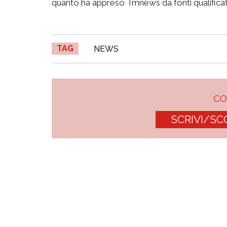
quanto ha appreso Tmnews da fonti qualificat
TAG
NEWS
C
SCRIVI/SC