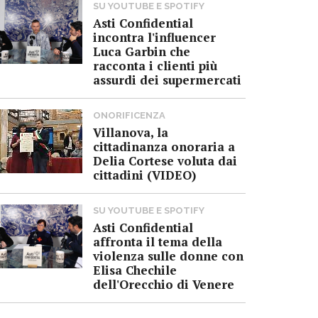
SU YOUTUBE E SPOTIFY
Asti Confidential
incontra l'influencer
Luca Garbin che
racconta i clienti più
assurdi dei supermercati
ONORIFICENZA
Villanova, la
cittadinanza onoraria a
Delia Cortese voluta dai
cittadini (VIDEO)
SU YOUTUBE E SPOTIFY
Asti Confidential
affronta il tema della
violenza sulle donne con
Elisa Chechile
dell'Orecchio di Venere