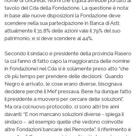
nome di Unciredit. Nomi che Equita avrebbe portato al
tavolo del Cda della Fondazione. La questione è nota:
in base alle nuove disposizioni la Fondazione deve
scendere nella sua partecipazione in Banca di Asti:
attualmente il 31,8% delle azioni vale il 79% del suo
patrimonio, e si deve scendere al 44%.
Secondo il sindaco e presidente della provincia Rasero
(a cui fanno di fatto capo la maggioranza delle nomine
in Fondazione) nel Cda si è solamente preso atto “che
c’è più tempo per prendere delle decisioni. Quando
Negro è arrivato, le cose erano diverse, bisognava
decidere perché il Mef pressava. Bene ha dunque fatto
il presidente a muoversi per cercare delle soluzioni”.
Ma ora col nuovo protocollo, ci sono altri tre anni
davanti: “E non mancano soluzioni diverse - spiega il
sindaco - ad esempio quelle che vedono coinvolte
altre Fondazioni bancarie del Piemonte”. Il riferimento è