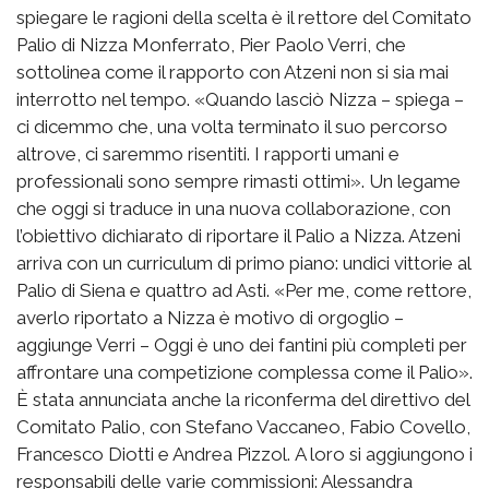
spiegare le ragioni della scelta è il rettore del Comitato
Palio di Nizza Monferrato, Pier Paolo Verri, che
sottolinea come il rapporto con Atzeni non si sia mai
interrotto nel tempo. «Quando lasciò Nizza – spiega –
ci dicemmo che, una volta terminato il suo percorso
altrove, ci saremmo risentiti. I rapporti umani e
professionali sono sempre rimasti ottimi». Un legame
che oggi si traduce in una nuova collaborazione, con
l’obiettivo dichiarato di riportare il Palio a Nizza. Atzeni
arriva con un curriculum di primo piano: undici vittorie al
Palio di Siena e quattro ad Asti. «Per me, come rettore,
averlo riportato a Nizza è motivo di orgoglio –
aggiunge Verri – Oggi è uno dei fantini più completi per
affrontare una competizione complessa come il Palio».
È stata annunciata anche la riconferma del direttivo del
Comitato Palio, con Stefano Vaccaneo, Fabio Covello,
Francesco Diotti e Andrea Pizzol. A loro si aggiungono i
responsabili delle varie commissioni: Alessandra