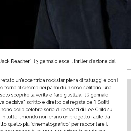
Jack Reacher" Il 3 gennaio esce il thriller d'azione dal
etato un'eccentrica rockstar piena di tatuaggi e con i
e torna al cinema nei panni di un eroe solitario, una
o scoprire la verità e fare giustizia. Il 3 gennaio
 decisiva", scritto e diretto dal regista de "I Soliti
nono della celebre serie di romanzi di Lee Child su
ie in tutto il mondo non erano un progetto facile da
lto quello più "cinematografico" per raccontare il