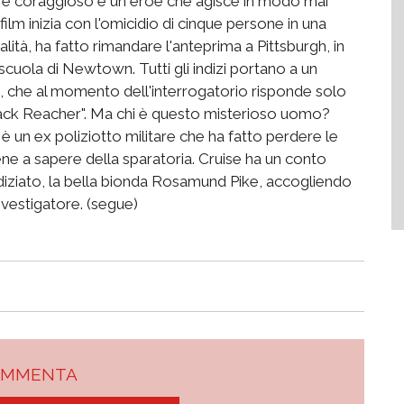
re coraggioso è un eroe che agisce in modo mai
film inizia con l'omicidio di cinque persone in una
lità, ha fatto rimandare l'anteprima a Pittsburgh, in
 scuola di Newtown. Tutti gli indizi portano a un
, che al momento dell'interrogatorio risponde solo
 Jack Reacher". Ma chi è questo misterioso uomo?
è un ex poliziotto militare che ha fatto perdere le
ne a sapere della sparatoria. Cruise ha un conto
ndiziato, la bella bionda Rosamund Pike, accogliendo
nvestigatore. (segue)
OMMENTA