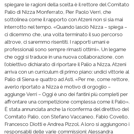
spiegare le ragioni della scelta è il rettore del Comitato
Palio di Nizza Monferrato, Pier Paolo Verri, che
sottolinea come il rapporto con Atzeni non si sia mai
interrotto nel tempo. «Quando lasciò Nizza – spiega –
ci dicemmo che, una volta terminato il suo percorso
altrove, ci saremmo risentiti. I rapporti umani e
professionali sono sempre rimasti ottimi». Un legame
che oggi si traduce in una nuova collaborazione, con
l’obiettivo dichiarato di riportare il Palio a Nizza. Atzeni
arriva con un curriculum di primo piano: undici vittorie al
Palio di Siena e quattro ad Asti. «Per me, come rettore,
averlo riportato a Nizza è motivo di orgoglio –
aggiunge Verri – Oggi è uno dei fantini più completi per
affrontare una competizione complessa come il Palio».
È stata annunciata anche la riconferma del direttivo del
Comitato Palio, con Stefano Vaccaneo, Fabio Covello,
Francesco Diotti e Andrea Pizzol. A loro si aggiungono i
responsabili delle varie commissioni: Alessandra