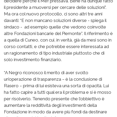
decidere perché il Mef pressava. Bene ha dunque fatto
il presidente a muoversi per cercare delle soluzioni”.
Ma ora col nuovo protocollo, ci sono altri tre anni
davanti: “E non mancano soluzioni diverse - spiega il
sindaco - ad esempio quelle che vedono coinvolte
altre Fondazioni bancarie del Piemonte”. Il riferimento è
a quella di Cuneo, con cui, in verità, già da mesi sono in
corso contatti, e che potrebbe essere interessata ad
un ragionamento di tipo industriale piuttosto che di
solo investimento finanziario.
“A Negro riconosco il merito di aver svolto
un’operazione di trasparenza – è la conclusione di
Rasero – prima di lui esisteva una sorta di opacità. Lui
ha fatto capire a tutti qual era il problema e si è mosso
per risolverlo. Tenendo presente che l’obbiettivo è
aumentare la redditività degli investimenti della
Fondazione in modo da avere più fondi da destinare