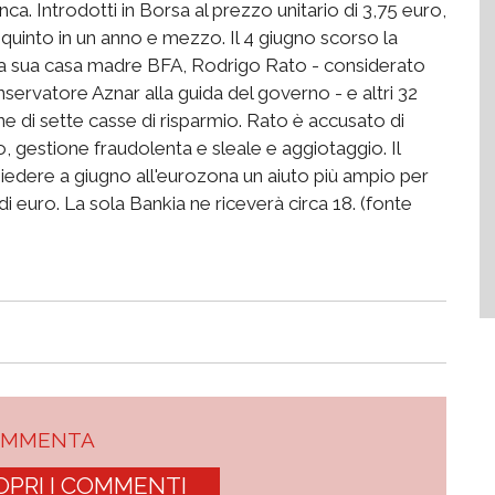
nca. Introdotti in Borsa al prezzo unitario di 3,75 euro,
un quinto in un anno e mezzo. Il 4 giugno scorso la
, la sua casa madre BFA, Rodrigo Rato - considerato
onservatore Aznar alla guida del governo - e altri 32
ione di sette casse di risparmio. Rato è accusato di
io, gestione fraudolenta e sleale e aggiotaggio. Il
hiedere a giugno all'eurozona un aiuto più ampio per
i euro. La sola Bankia ne riceverà circa 18. (fonte
OMMENTA
OPRI I COMMENTI