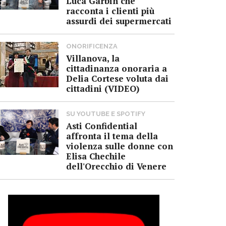
Luca Garbin che
racconta i clienti più
assurdi dei supermercati
ONORIFICENZA
Villanova, la
cittadinanza onoraria a
Delia Cortese voluta dai
cittadini (VIDEO)
SU YOUTUBE E SPOTIFY
Asti Confidential
affronta il tema della
violenza sulle donne con
Elisa Chechile
dell'Orecchio di Venere