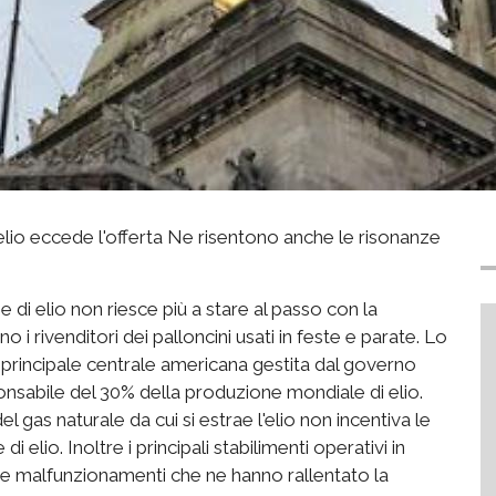
lio eccede l'offerta Ne risentono anche le risonanze
 di elio non riesce più a stare al passo con la
i rivenditori dei palloncini usati in feste e parate. Lo
la principale centrale americana gestita dal governo
nsabile del 30% della produzione mondiale di elio.
el gas naturale da cui si estrae l'elio non incentiva le
i elio. Inoltre i principali stabilimenti operativi in
 e malfunzionamenti che ne hanno rallentato la