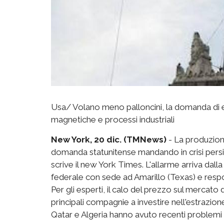
Usa/ Volano meno palloncini, la domanda di e
magnetiche e processi industriali
New York, 20 dic. (TMNews)
- La produzione
domanda statunitense mandando in crisi persino 
scrive il new York Times. L'allarme arriva dal
federale con sede ad Amarillo (Texas) e respo
Per gli esperti, il calo del prezzo sul mercato d
principali compagnie a investire nell'estrazione d
Qatar e Algeria hanno avuto recenti problemi