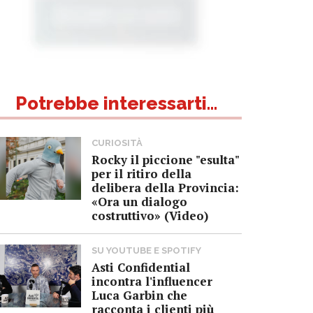
Potrebbe interessarti...
CURIOSITÀ
Rocky il piccione "esulta"
per il ritiro della
delibera della Provincia:
«Ora un dialogo
costruttivo» (Video)
SU YOUTUBE E SPOTIFY
Asti Confidential
incontra l'influencer
Luca Garbin che
racconta i clienti più