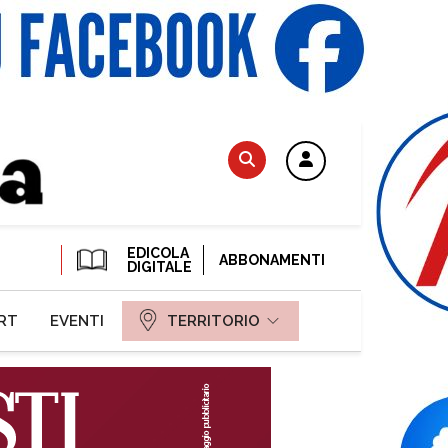
EDICOLA
ABBONAMENTI
DIGITALE
RT
EVENTI
TERRITORIO