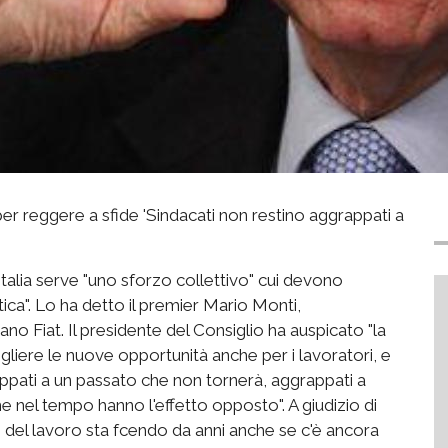
er reggere a sfide 'Sindacati non restino aggrappati a
l'Italia serve "uno sforzo collettivo" cui devono
tica". Lo ha detto il premier Mario Monti,
no Fiat. Il presidente del Consiglio ha auspicato "la
ogliere le nuove opportunità anche per i lavoratori, e
rappati a un passato che non tornerà, aggrappati a
che nel tempo hanno l'effetto opposto". A giudizio di
del lavoro sta fcendo da anni anche se c'è ancora