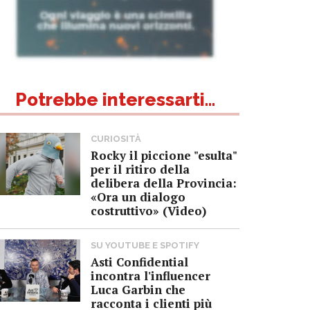
Potrebbe interessarti...
CURIOSITÀ
Rocky il piccione "esulta"
per il ritiro della
delibera della Provincia:
«Ora un dialogo
costruttivo» (Video)
SU YOUTUBE E SPOTIFY
Asti Confidential
incontra l'influencer
Luca Garbin che
racconta i clienti più