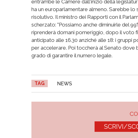
entrambe le Camere dall'inizio della legislatur
ha un europarlamentare almeno. Sarebbe lo
risolutivo. Il ministro dei Rapporti con il Par
scherzato: "Possiamo anche diminuirle del 99%
riprenderà domani pomeriggio, dopo il voto fi
anticipato alle 16.30 anziché alle 18: i gruppi p
per accelerare. Poi toccherà al Senato dove bi
grado di garantire il numero legale.
TAG
NEWS
C
SCRIVI/SC