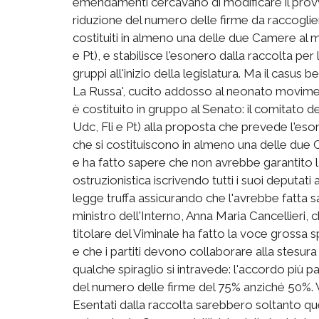
emendamenti cercavano di modificare il pro
riduzione del numero delle firme da raccoglie
costituiti in almeno una delle due Camere al m
e Pt), e stabilisce l'esonero dalla raccolta per
gruppi all'inizio della legislatura. Ma il cas
La Russa', cucito addosso al neonato movime
è costituito in gruppo al Senato: il comitato d
Udc, Fli e Pt) alla proposta che prevede l'eson
che si costituiscono in almeno una delle due 
e ha fatto sapere che non avrebbe garantito 
ostruzionistica iscrivendo tutti i suoi deputati
legge truffa assicurando che l'avrebbe fatta sal
ministro dell'Interno, Anna Maria Cancellieri, c
titolare del Viminale ha fatto la voce grossa
e che i partiti devono collaborare alla stesur
qualche spiraglio si intravede: l'accordo più 
del numero delle firme del 75% anziché 50%. 
Esentati dalla raccolta sarebbero soltanto quell