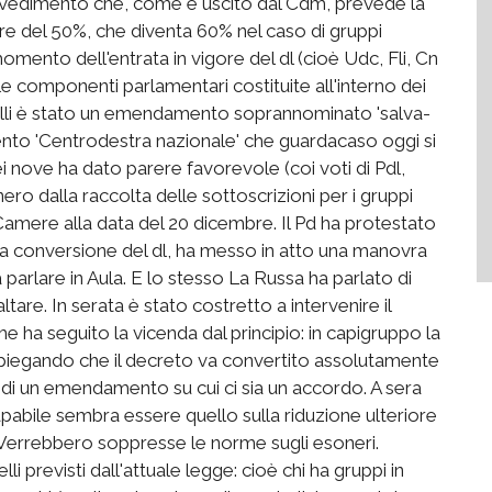
vvedimento che, come è uscito dal Cdm, prevede la
re del 50%, che diventa 60% nel caso di gruppi
omento dell'entrata in vigore del dl (cioè Udc, Fli, Cn
 le componenti parlamentari costituite all'interno dei
us belli è stato un emendamento soprannominato 'salva-
nto 'Centrodestra nazionale' che guardacaso oggi si
ei nove ha dato parere favorevole (coi voti di Pdl,
ero dalla raccolta delle sottoscrizioni per i gruppi
Camere alla data del 20 dicembre. Il Pd ha protestato
la conversione del dl, ha messo in atto una manovra
 a parlare in Aula. E lo stesso La Russa ha parlato di
tare. In serata è stato costretto a intervenire il
he ha seguito la vicenda dal principio: in capigruppo la
 spiegando che il decreto va convertito assolutamente
a di un emendamento su cui ci sia un accordo. A sera
papabile sembra essere quello sulla riduzione ulteriore
Verrebbero soppresse le norme sugli esoneri.
i previsti dall'attuale legge: cioè chi ha gruppi in