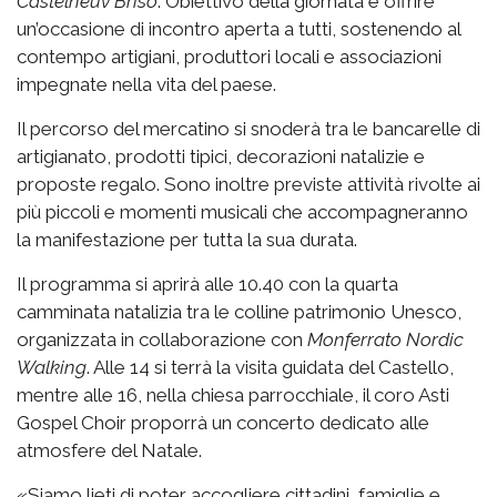
Castelneuv Brisó
. Obiettivo della giornata è offrire
un’occasione di incontro aperta a tutti, sostenendo al
contempo artigiani, produttori locali e associazioni
impegnate nella vita del paese.
Il percorso del mercatino si snoderà tra le bancarelle di
artigianato, prodotti tipici, decorazioni natalizie e
proposte regalo. Sono inoltre previste attività rivolte ai
più piccoli e momenti musicali che accompagneranno
la manifestazione per tutta la sua durata.
Il programma si aprirà alle 10.40 con la quarta
camminata natalizia tra le colline patrimonio Unesco,
organizzata in collaborazione con
Monferrato Nordic
Walking
. Alle 14 si terrà la visita guidata del Castello,
mentre alle 16, nella chiesa parrocchiale, il coro Asti
Gospel Choir proporrà un concerto dedicato alle
atmosfere del Natale.
«Siamo lieti di poter accogliere cittadini, famiglie e