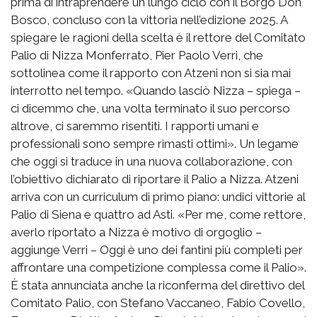
prima di intraprendere un lungo ciclo con il Borgo Don
Bosco, concluso con la vittoria nell’edizione 2025. A
spiegare le ragioni della scelta è il rettore del Comitato
Palio di Nizza Monferrato, Pier Paolo Verri, che
sottolinea come il rapporto con Atzeni non si sia mai
interrotto nel tempo. «Quando lasciò Nizza – spiega –
ci dicemmo che, una volta terminato il suo percorso
altrove, ci saremmo risentiti. I rapporti umani e
professionali sono sempre rimasti ottimi». Un legame
che oggi si traduce in una nuova collaborazione, con
l’obiettivo dichiarato di riportare il Palio a Nizza. Atzeni
arriva con un curriculum di primo piano: undici vittorie al
Palio di Siena e quattro ad Asti. «Per me, come rettore,
averlo riportato a Nizza è motivo di orgoglio –
aggiunge Verri – Oggi è uno dei fantini più completi per
affrontare una competizione complessa come il Palio».
È stata annunciata anche la riconferma del direttivo del
Comitato Palio, con Stefano Vaccaneo, Fabio Covello,