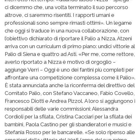
ci dicemmo che, una volta terminato il suo percorso
altrove, ci saremmo risentiti. I rapporti umani e
professionali sono sempre rimasti ottimi». Un legame
che oggi si traduce in una nuova collaborazione, con
l’obiettivo dichiarato di riportare il Palio a Nizza. Atzeni
arriva con un curriculum di primo piano: undici vittorie al
Palio di Siena e quattro ad Asti. «Per me, come rettore,
averlo riportato a Nizza è motivo di orgoglio –
aggiunge Verri – Oggi è uno dei fantini più completi per
affrontare una competizione complessa come il Palio».
È stata annunciata anche la riconferma del direttivo del
Comitato Palio, con Stefano Vaccaneo, Fabio Covello,
Francesco Diotti e Andrea Pizzol. A loro si aggiungono i
responsabili delle varie commissioni: Alessandra
Cordioli per la sfilata, Cristina Cacciari per la sfilata dei
bambini, Paola Castino per gli sbandieratori e musici e
Stefania Rosso per le bancarelle. «Se solo ripenso alle
emozioni della vittoria del 2016 (anno del suo primo