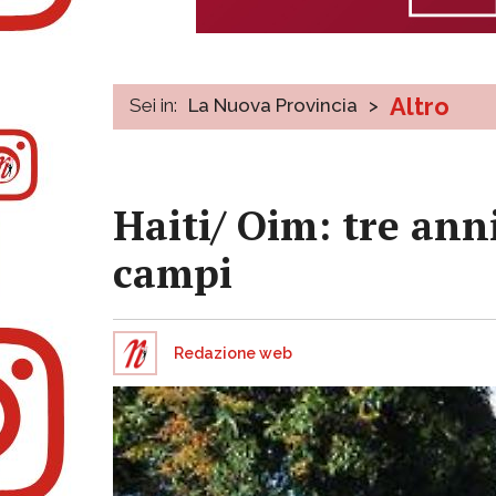
Altro
Sei in:
La Nuova Provincia
>
Haiti/ Oim: tre an
campi
Redazione web