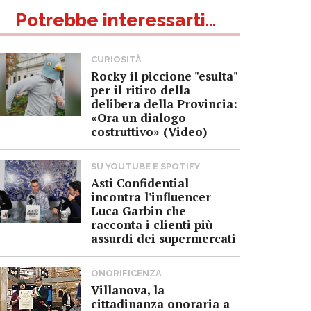
Potrebbe interessarti...
CURIOSITÀ
Rocky il piccione "esulta"
per il ritiro della
delibera della Provincia:
«Ora un dialogo
costruttivo» (Video)
SU YOUTUBE E SPOTIFY
Asti Confidential
incontra l'influencer
Luca Garbin che
racconta i clienti più
assurdi dei supermercati
ONORIFICENZA
Villanova, la
cittadinanza onoraria a