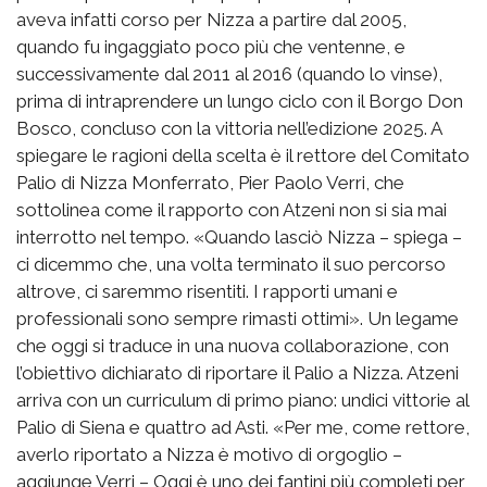
aveva infatti corso per Nizza a partire dal 2005,
quando fu ingaggiato poco più che ventenne, e
successivamente dal 2011 al 2016 (quando lo vinse),
prima di intraprendere un lungo ciclo con il Borgo Don
Bosco, concluso con la vittoria nell’edizione 2025. A
spiegare le ragioni della scelta è il rettore del Comitato
Palio di Nizza Monferrato, Pier Paolo Verri, che
sottolinea come il rapporto con Atzeni non si sia mai
interrotto nel tempo. «Quando lasciò Nizza – spiega –
ci dicemmo che, una volta terminato il suo percorso
altrove, ci saremmo risentiti. I rapporti umani e
professionali sono sempre rimasti ottimi». Un legame
che oggi si traduce in una nuova collaborazione, con
l’obiettivo dichiarato di riportare il Palio a Nizza. Atzeni
arriva con un curriculum di primo piano: undici vittorie al
Palio di Siena e quattro ad Asti. «Per me, come rettore,
averlo riportato a Nizza è motivo di orgoglio –
aggiunge Verri – Oggi è uno dei fantini più completi per