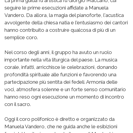
La prima guida fu artistica fu Giorgio Maccario, cui
seguire le prime esecuzioni affidate a Manuela
Vandero. Da allora, la magia del pianoforte, l'acustica
avvolgente della chiesa natia e l'entusiasmo dei cantori
hanno contribuito a costruire qualcosa di più di un
semplice coro.
Nel corso degli anni, il gruppo ha avuto un ruolo
importante nella vita liturgica del paese. La musica
corale, infatti, arricchisce le celebrazioni, donando
profondità spirituale alle funzioni e favorendo una
partecipazione più sentita dei fedeli. Armonia delle
voci, atmosfera solenne e un forte senso comunitario
hanno reso ogni esecuzione un momento di incontro
con il sacro.
Oggi il coro polifonico è diretto e organizzato da
Manuela Vandero, che ne guida anche le esibizioni