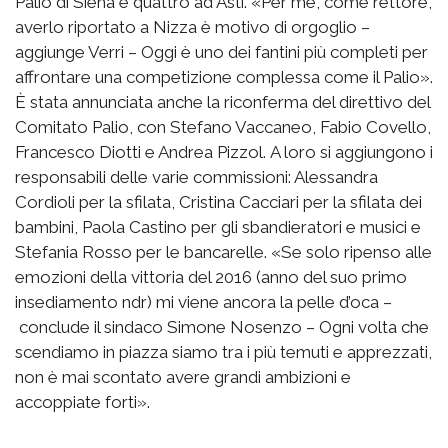
Palio di Siena e quattro ad Asti. «Per me, come rettore,
averlo riportato a Nizza è motivo di orgoglio –
aggiunge Verri – Oggi è uno dei fantini più completi per
affrontare una competizione complessa come il Palio».
È stata annunciata anche la riconferma del direttivo del
Comitato Palio, con Stefano Vaccaneo, Fabio Covello,
Francesco Diotti e Andrea Pizzol. A loro si aggiungono i
responsabili delle varie commissioni: Alessandra
Cordioli per la sfilata, Cristina Cacciari per la sfilata dei
bambini, Paola Castino per gli sbandieratori e musici e
Stefania Rosso per le bancarelle. «Se solo ripenso alle
emozioni della vittoria del 2016 (anno del suo primo
insediamento ndr) mi viene ancora la pelle d’oca –
conclude il sindaco Simone Nosenzo – Ogni volta che
scendiamo in piazza siamo tra i più temuti e apprezzati,
non è mai scontato avere grandi ambizioni e
accoppiate forti».