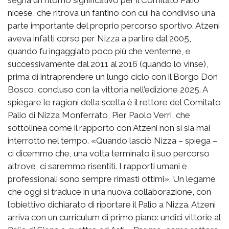
segna un ritorno significativo per il Comitato Palio
nicese, che ritrova un fantino con cui ha condiviso una
parte importante del proprio percorso sportivo. Atzeni
aveva infatti corso per Nizza a partire dal 2005,
quando fu ingaggiato poco più che ventenne, e
successivamente dal 2011 al 2016 (quando lo vinse),
prima di intraprendere un lungo ciclo con il Borgo Don
Bosco, concluso con la vittoria nell’edizione 2025. A
spiegare le ragioni della scelta è il rettore del Comitato
Palio di Nizza Monferrato, Pier Paolo Verri, che
sottolinea come il rapporto con Atzeni non si sia mai
interrotto nel tempo. «Quando lasciò Nizza – spiega –
ci dicemmo che, una volta terminato il suo percorso
altrove, ci saremmo risentiti. I rapporti umani e
professionali sono sempre rimasti ottimi». Un legame
che oggi si traduce in una nuova collaborazione, con
l’obiettivo dichiarato di riportare il Palio a Nizza. Atzeni
arriva con un curriculum di primo piano: undici vittorie al