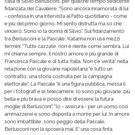
casa di Silvio Berlusconi, per qualche tempo sedicente
fidanzata del Cavaliere. "Sono ancora innamorata di lui
- confessa in una intervista al Fatto quotidiano - come
e più del primo giorno. Mi sento distrutta ma so che
vincerò. Sono io la donna di Silvio". Sul fidanzamento
tra Berlusconi e la Pascale, Katarina non usa mezzi
termini: "Tutte cazzate, non è niente come sembra. Lui
mi chiama sempre, il nostro amore è più grande di
Francesca Pascale e di tutta Italia. Non c'è verità" nella
relazione con la giovane napoletana "è tutto un
contratto, una storia costruita per la campagna
elettorale". La Pascale "è una figura pubblica, messa lì
per i fotografi e le telecamere. Io sono più giovane, più
bella e più brava e posso dire di essere la futura
moglie di Berlusconi". "Io - assicura - per un uomo così
ammazzerei e sono disposta a morire per lui. In amore
sono imbattibile, sono peggio della Pascale.
Berlusconi non la sposerà mai. E' una cosa finta