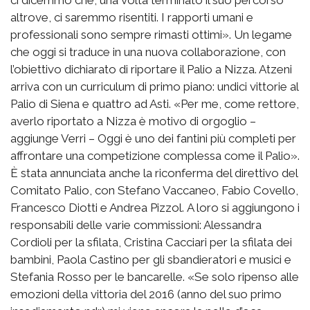
ci dicemmo che, una volta terminato il suo percorso
altrove, ci saremmo risentiti. I rapporti umani e
professionali sono sempre rimasti ottimi». Un legame
che oggi si traduce in una nuova collaborazione, con
l’obiettivo dichiarato di riportare il Palio a Nizza. Atzeni
arriva con un curriculum di primo piano: undici vittorie al
Palio di Siena e quattro ad Asti. «Per me, come rettore,
averlo riportato a Nizza è motivo di orgoglio –
aggiunge Verri – Oggi è uno dei fantini più completi per
affrontare una competizione complessa come il Palio».
È stata annunciata anche la riconferma del direttivo del
Comitato Palio, con Stefano Vaccaneo, Fabio Covello,
Francesco Diotti e Andrea Pizzol. A loro si aggiungono i
responsabili delle varie commissioni: Alessandra
Cordioli per la sfilata, Cristina Cacciari per la sfilata dei
bambini, Paola Castino per gli sbandieratori e musici e
Stefania Rosso per le bancarelle. «Se solo ripenso alle
emozioni della vittoria del 2016 (anno del suo primo