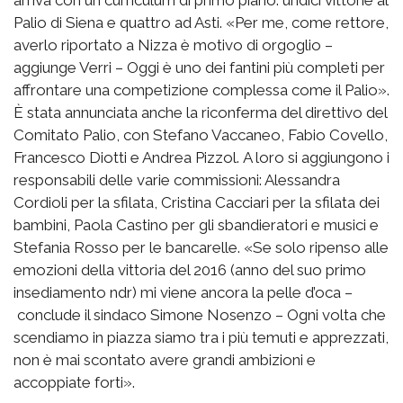
arriva con un curriculum di primo piano: undici vittorie al
Palio di Siena e quattro ad Asti. «Per me, come rettore,
averlo riportato a Nizza è motivo di orgoglio –
aggiunge Verri – Oggi è uno dei fantini più completi per
affrontare una competizione complessa come il Palio».
È stata annunciata anche la riconferma del direttivo del
Comitato Palio, con Stefano Vaccaneo, Fabio Covello,
Francesco Diotti e Andrea Pizzol. A loro si aggiungono i
responsabili delle varie commissioni: Alessandra
Cordioli per la sfilata, Cristina Cacciari per la sfilata dei
bambini, Paola Castino per gli sbandieratori e musici e
Stefania Rosso per le bancarelle. «Se solo ripenso alle
emozioni della vittoria del 2016 (anno del suo primo
insediamento ndr) mi viene ancora la pelle d’oca –
conclude il sindaco Simone Nosenzo – Ogni volta che
scendiamo in piazza siamo tra i più temuti e apprezzati,
non è mai scontato avere grandi ambizioni e
accoppiate forti».