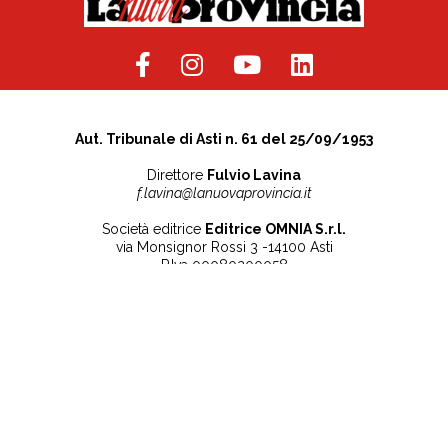
Aut. Tribunale di Asti n. 61 del 25/09/1953
Direttore
Fulvio Lavina
f.lavina@lanuovaprovincia.it
Società editrice
Editrice OMNIA S.r.l.
via Monsignor Rossi 3 -14100 Asti
P.Iva 00080200058
Contatti
Note legali
Tel:
+39 0141 532186
Privacy Policy
info@lanuovaprovincia.it
Cookie Policy
segreteria@lanuovaprovincia.it
Dichiarazione di