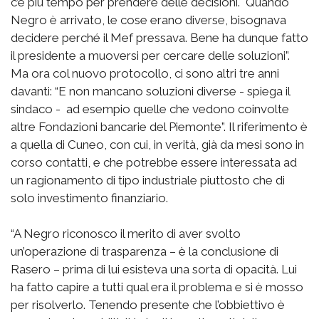
c’è più tempo per prendere delle decisioni. Quando
Negro è arrivato, le cose erano diverse, bisognava
decidere perché il Mef pressava. Bene ha dunque fatto
il presidente a muoversi per cercare delle soluzioni”.
Ma ora col nuovo protocollo, ci sono altri tre anni
davanti: “E non mancano soluzioni diverse - spiega il
sindaco - ad esempio quelle che vedono coinvolte
altre Fondazioni bancarie del Piemonte”. Il riferimento è
a quella di Cuneo, con cui, in verità, già da mesi sono in
corso contatti, e che potrebbe essere interessata ad
un ragionamento di tipo industriale piuttosto che di
solo investimento finanziario.
“A Negro riconosco il merito di aver svolto
un’operazione di trasparenza – è la conclusione di
Rasero – prima di lui esisteva una sorta di opacità. Lui
ha fatto capire a tutti qual era il problema e si è mosso
per risolverlo. Tenendo presente che l’obbiettivo è