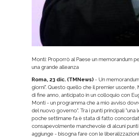
Monti: Proporrò al Paese un memorandum per i
una grande alleanza
Roma, 23 dic. (TMNews)
- Un memorandum a
giorni". Questo quello che il premier uscente,
di fine anno, anticipato in un colloquio con Eu
Monti - un programma che a mio avviso dovrebbe
del nuovo governo". Tra i punti principali "una
poche settimane fa è stata di fatto concorda
consapevolmente manchevole di alcuni punti i
aggiunge - bisogna fare con le liberalizzazioni